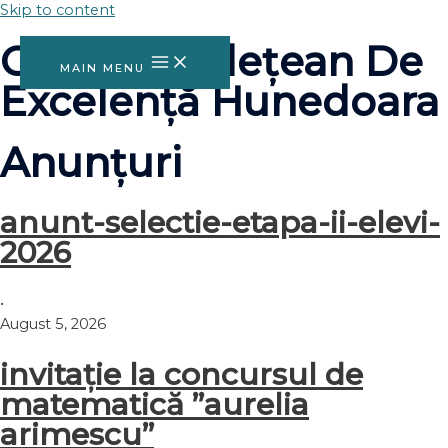
Skip to content
Centrul Județean De
MAIN MENU
Excelență Hunedoara
Anunțuri
anunt-selectie-etapa-ii-elevi-
2026
•
August 5, 2026
invitație la concursul de
matematică ”aurelia
arimescu”